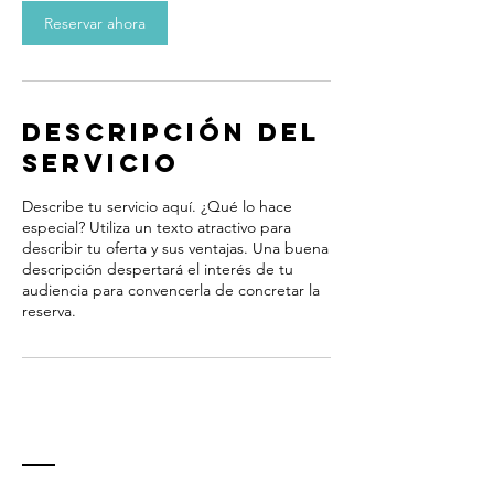
Reservar ahora
m
i
n
Descripción del
servicio
Describe tu servicio aquí. ¿Qué lo hace
especial? Utiliza un texto atractivo para
describir tu oferta y sus ventajas. Una buena
descripción despertará el interés de tu
audiencia para convencerla de concretar la
reserva.