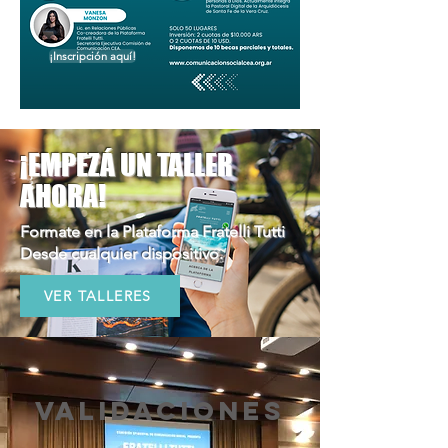
¡Inscripción aquí!
¡EMPEZÁ UN TALLER
AHORA!
Formate en la Plataforma Fratelli Tutti
Desde cualquier dispositivo.
VER TALLERES
Validaciones