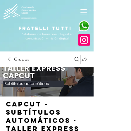
FRATELLI TUTTI
Plataforma de formación integral en
comunicación y misión digital
Grupos
CapCut -
Subtítulos
Automáticos -
Taller Express