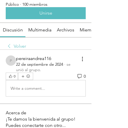
Público
·
100 miembros
Unirse
Discusión
Multimedia
Archivos
Miembros
Volver
pereiraandrea116
pereiraandrea116
22 de septiembre de 2024
·
se
unió al grupo.
0
0
Write a comment...
Acerca de
¡Te damos la bienvenida al grupo!
Puedes conectarte con otro
...