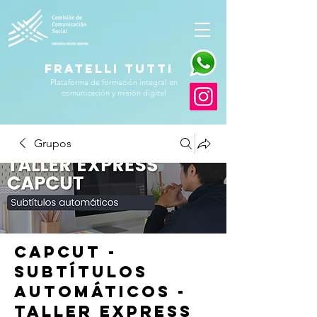
FRATELLI TUTTI
Plataforma de formación integral en
comunicación y misión digital
Grupos
CapCut -
Subtítulos
Automáticos -
Taller Express