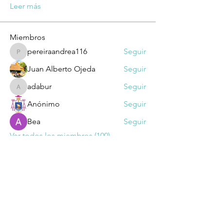
Leer más
Miembros
pereiraandrea116
Seguir
pereiraandrea116
Juan Alberto Ojeda
Seguir
adabur
Seguir
adabur
Anónimo
Seguir
Bea
Seguir
Ver todos los miembros (100)
Dirección: Suipacha 1032 - CP 1008 -
Buenos Aires​