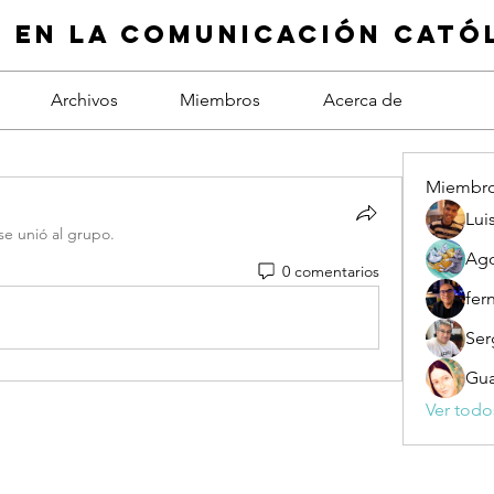
d en la comunicación cató
Archivos
Miembros
Acerca de
Miembr
Lui
se unió al grupo.
Ago
0 comentarios
fer
Ser
Ver todo