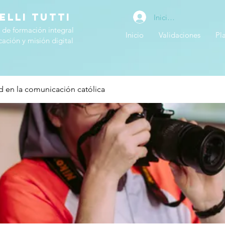
ELLI TUTTI
Iniciar sesión
 de formación integral
Inicio
Validaciones
Pl
ación y misión digital
ad en la comunicación católica