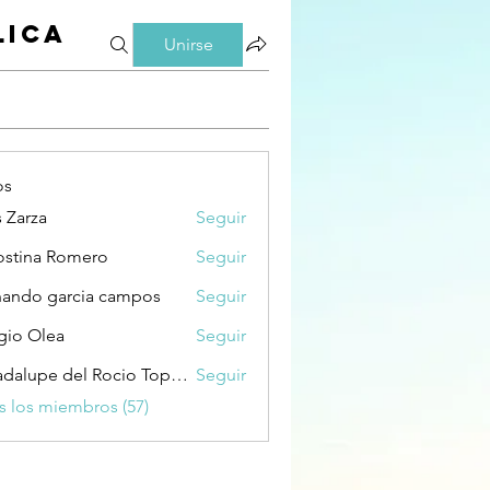
lica
Unirse
os
s Zarza
Seguir
stina Romero
Seguir
nando garcia campos
Seguir
gio Olea
Seguir
Guadalupe del Rocio Topete Duarte
Seguir
s los miembros (57)