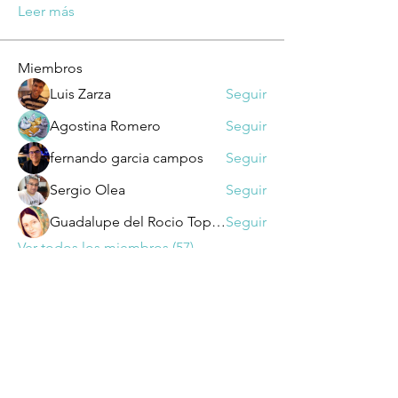
Leer más
Miembros
Luis Zarza
Seguir
Agostina Romero
Seguir
fernando garcia campos
Seguir
Sergio Olea
Seguir
Guadalupe del Rocio Topete Duarte
Seguir
Ver todos los miembros (57)
Dirección: Suipacha 1032 - CP 1008 -
Buenos Aires​