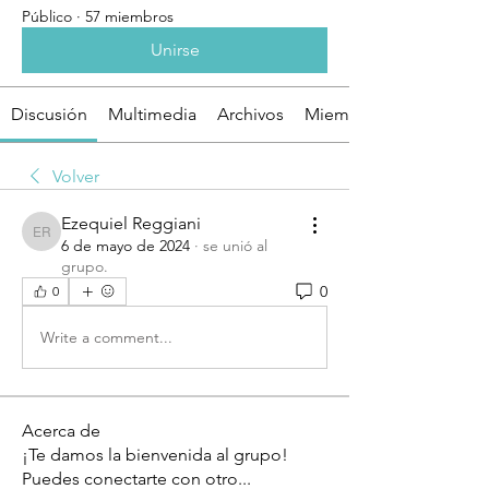
Público
·
57 miembros
Unirse
Discusión
Multimedia
Archivos
Miembros
Volver
Ezequiel Reggiani
Ezequiel Reggiani
6 de mayo de 2024
·
se unió al
grupo.
0
0
Write a comment...
Acerca de
¡Te damos la bienvenida al grupo!
Puedes conectarte con otro
...