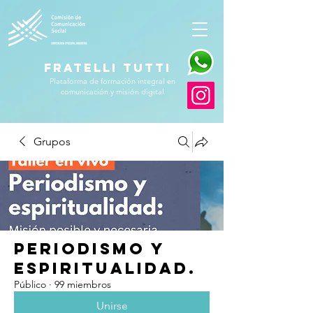
FRATELLI TUTTI
Plataforma de formación integral en
comunicación y misión digital
Grupos
Periodismo y
Espiritualidad.
Público
·
99 miembros
Unirse