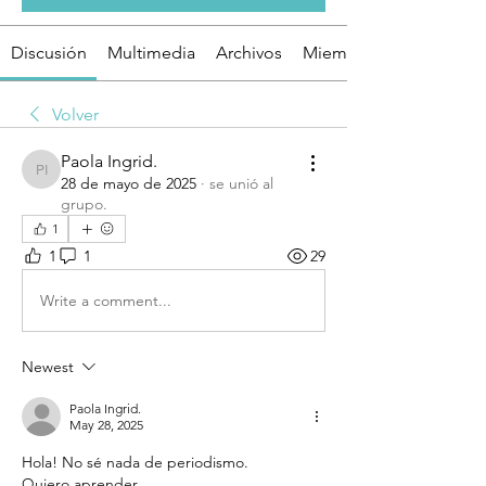
Discusión
Multimedia
Archivos
Miembros
Volver
Paola Ingrid.
Paola Ingrid.
28 de mayo de 2025
·
se unió al
grupo.
1
1
1
29
Write a comment...
Newest
Paola Ingrid.
May 28, 2025
Hola! No sé nada de periodismo.
Quiero aprender.