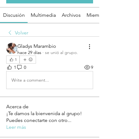
Discusión
Multimedia
Archivos
Miembros
Volver
Gladys Marambio
hace 29 días
·
se unió al grupo.
1
1
0
9
Write a comment...
Acerca de
¡Te damos la bienvenida al grupo!
Puedes conectarte con otro
...
Leer más