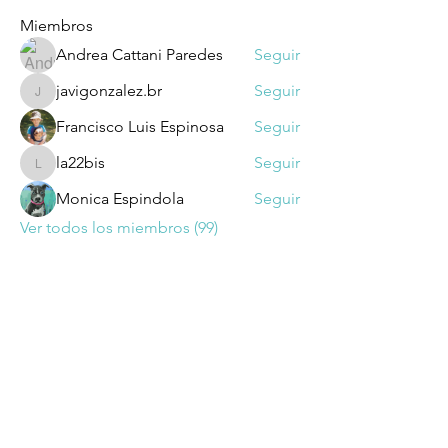
Miembros
Andrea Cattani Paredes
Seguir
javigonzalez.br
Seguir
javigonzalez.br
Francisco Luis Espinosa
Seguir
la22bis
Seguir
la22bis
Monica Espindola
Seguir
Ver todos los miembros (99)
Dirección: Suipacha 1032 - CP 1008 -
Buenos Aires​
comsoccea@gmail.com