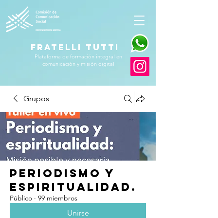
FRATELLI TUTTI
Plataforma de formación integral en
comunicación y misión digital
Grupos
Periodismo y
Espiritualidad.
Público
·
99 miembros
Unirse