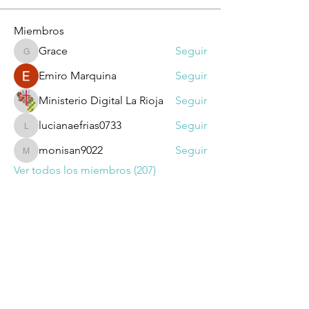
Miembros
Grace
Seguir
Grace
Emiro Marquina
Seguir
Ministerio Digital La Rioja
Seguir
lucianaefrias0733
Seguir
lucianaefrias0733
monisan9022
Seguir
monisan9022
Ver todos los miembros (207)
Dirección: Suipacha 1032 - CP 1008 -
Buenos Aires​
comsoccea@gmail.com