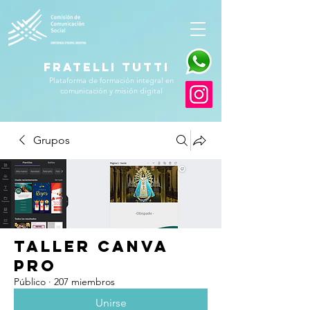
FRATELLI TUTTI
Plataforma de formación integral en
comunicación y misión digital
Grupos
Taller Canva
Pro
Público
·
207 miembros
Unirse