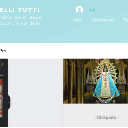
ELLI TUTTI
Iniciar sesión
 de formación integral
Inicio
Validaciones
Pl
ación y misión digital
 Pro