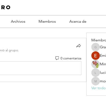
Pro
Archivos
Miembros
Acerca de
Miembr
Gra
Grace
nió al grupo.
Emi
0 comentarios
Min
luc
lucianae
mon
monisan
Ver todo