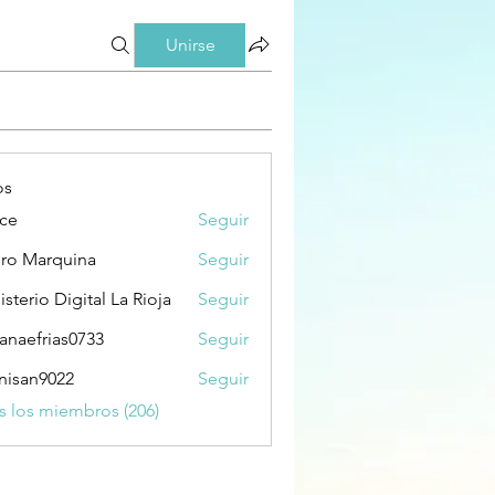
Unirse
os
ce
Seguir
ro Marquina
Seguir
isterio Digital La Rioja
Seguir
ianaefrias0733
Seguir
frias0733
isan9022
Seguir
9022
s los miembros (206)