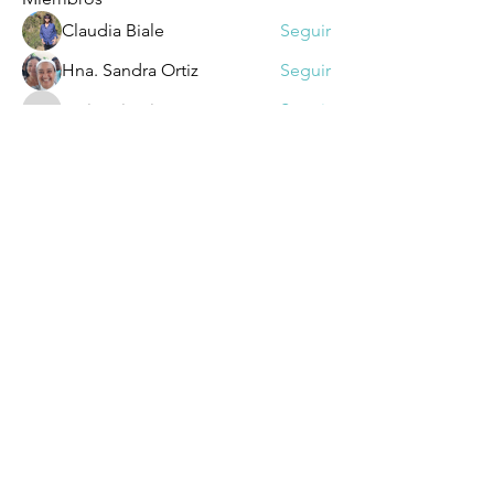
Claudia Biale
Seguir
Hna. Sandra Ortiz
Seguir
ascjmariareina
Seguir
ascjmariareina
sergio ramon Turinetto
Seguir
Claudia Victoria Almagro
Seguir
Ver todos los miembros (254)
Dirección: Suipacha 1032 - CP 1008 -
Buenos Aires​
comsoccea@gmail.com