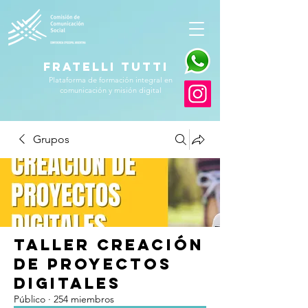
FRATELLI TUTTI
Plataforma de formación integral en
comunicación y misión digital
Grupos
Taller Creación
de Proyectos
Digitales
Público
·
254 miembros