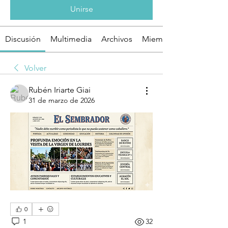
Unirse
Discusión
Multimedia
Archivos
Miembros
Volver
Rubén Iriarte Giai
31 de marzo de 2026
0
1
32