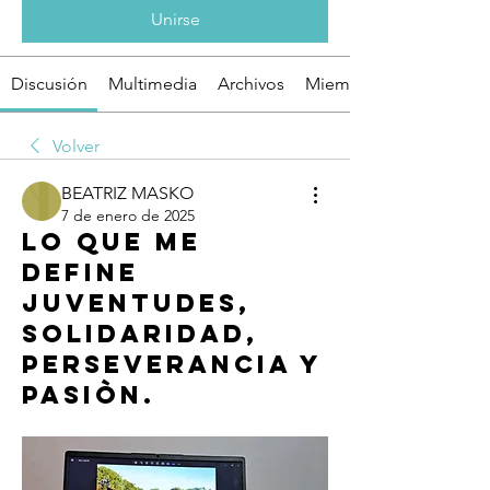
Unirse
Discusión
Multimedia
Archivos
Miembros
Volver
BEATRIZ MASKO
7 de enero de 2025
Lo que me
define
Juventudes,
Solidaridad,
Perseverancia y
Pasiòn.