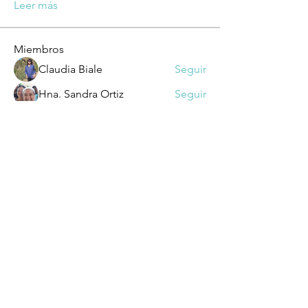
Leer más
Miembros
Claudia Biale
Seguir
Hna. Sandra Ortiz
Seguir
ascjmariareina
Seguir
ascjmariareina
sergio ramon Turinetto
Seguir
Claudia Victoria Almagro
Seguir
Ver todos los miembros (254)
Dirección: Suipacha 1032 - CP 1008 -
Buenos Aires​