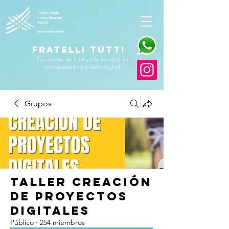
FRATELLI TUTTI
Plataforma de formación integral en
comunicación y misión digital
Grupos
Taller Creación
de Proyectos
Digitales
Público
·
254 miembros