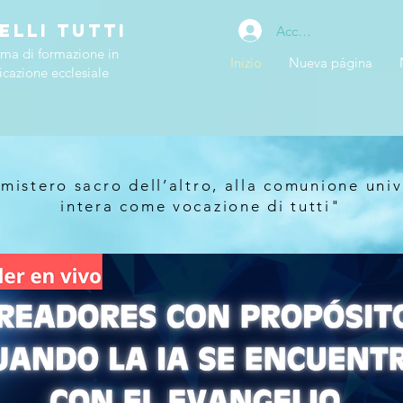
ELLI TUTTI
Accedi
rma di formazione in
Inizio
Nueva página
cazione ecclesiale
 mistero sacro dell’altro, alla comunione uni
intera come vocazione di tutti"