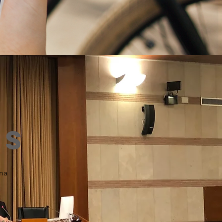
es
rma