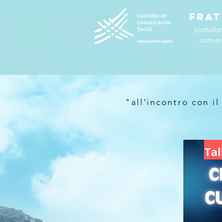
FRAT
piattafo
comuni
"all’incontro con il