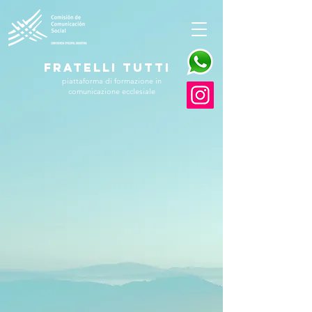
FRATELLI TUTTI
piattaforma di formazione in
comunicazione ecclesiale